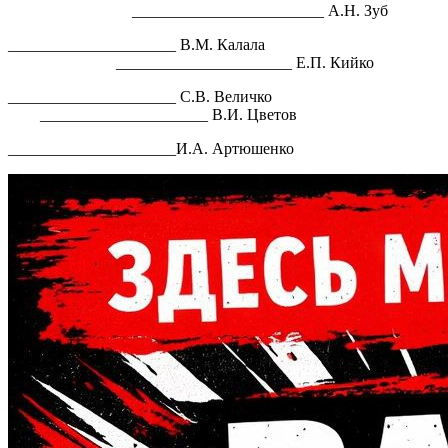
________________________ А.Н. Зуб
_____________________ В.М. Калала
______________________ Е.П. Кийко
_____________________ С.В. Величко
_____________________ В.И. Цветов
_____________________И.А. Артюшенко