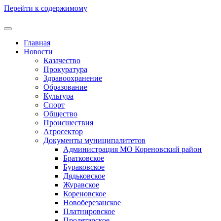
Перейти к содержимому
Главная
Новости
Казачество
Прокуратура
Здравоохранение
Образование
Культура
Спорт
Общество
Происшествия
Агросектор
Документы муниципалитетов
Администрация МО Кореновский район
Братковское
Бураковское
Дядьковское
Журавское
Кореновское
Новоберезанское
Платнировское
Пролетарское