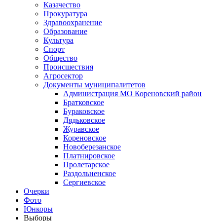
Казачество
Прокуратура
Здравоохранение
Образование
Культура
Спорт
Общество
Происшествия
Агросектор
Документы муниципалитетов
Администрация МО Кореновский район
Братковское
Бураковское
Дядьковское
Журавское
Кореновское
Новоберезанское
Платнировское
Пролетарское
Раздольненское
Сергиевское
Очерки
Фото
Юнкоры
Выборы