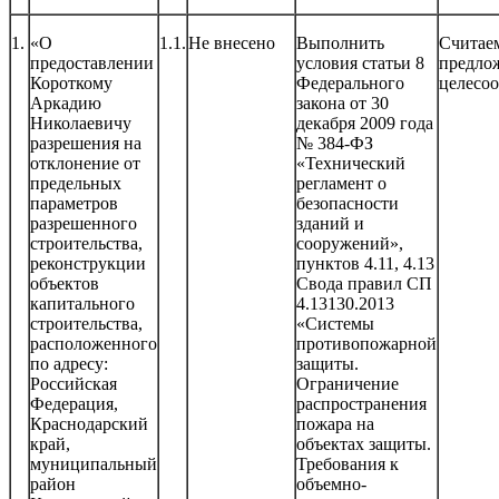
1.
«О
1.1.
Не внесено
Выполнить
Считае
предоставлении
условия статьи 8
предло
Короткому
Федерального
целесо
Аркадию
закона от 30
Николаевичу
декабря 2009 года
разрешения на
№ 384-ФЗ
отклонение от
«Технический
предельных
регламент о
параметров
безопасности
разрешенного
зданий и
строительства,
сооружений»,
реконструкции
пунктов 4.11, 4.13
объектов
Свода правил СП
капитального
4.13130.2013
строительства,
«Системы
расположенного
противопожарной
по адресу:
защиты.
Российская
Ограничение
Федерация,
распространения
Краснодарский
пожара на
край,
объектах защиты.
муниципальный
Требования к
район
объемно-