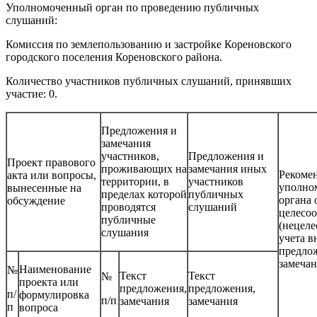
Уполномоченный орган по проведению публичных
слушаний:
Комиссия по землепользованию и застройке Кореновского
городского поселения Кореновского района.
Количество участников публичных слушаний, принявших
участие: 0.
Предложения и
замечания
участников,
Предложения и
Проект правового
проживающих на
замечания иных
Рекоме
акта или вопросы,
территории, в
участников
уполно
вынесенные на
пределах которой
публичных
органа 
обсуждение
проводятся
слушаний
целесоо
публичные
(нецеле
слушания
учета 
предло
замечан
Наименование
№
Текст
Текст
№
проекта или
предложения,
предложения,
п/
формулировка
п/п
замечания
замечания
п
вопроса