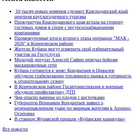
10 тысяч новых номеров сделают Краснодарский край
центром круглогодичного туризма
Прокуратура Краснодарского края встала на сторону
гостевых домов в споре с ресурсоснабжающими
компаниями
Промежуточные итоги второго этапа операции "МАК -
2026" в Кореновском районе
Жители Кубани могут изменить свой избирательный
участок на Госуслугах
Молодой депутат Алексей Сафин передал бойцам
маскировочные сети
Кубань готовится к зиме: Кондратьев и Цивилев
обсудили стабилизацию топливного рынка и готовность
к отопительному сезону
В Кореновском районе Госавтоинспекция и военные
обсудили профилактику ДТП
Чем опасно варенье из плодов с косточками
Губернатор Вениамин Кондратьев заявил о
целенаправленном ударе по мирным жителям в Архипо-
Осиповке
В станице Журавской прошли «Кубанские каникулы»
Все новости