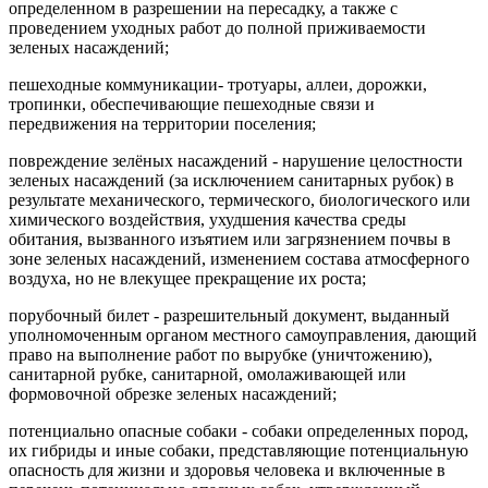
определенном в разрешении на пересадку, а также с
проведением уходных работ до полной приживаемости
зеленых насаждений;
пешеходные коммуникации- тротуары, аллеи, дорожки,
тропинки, обеспечивающие пешеходные связи и
передвижения на территории поселения;
повреждение зелёных насаждений - нарушение целостности
зеленых насаждений (за исключением санитарных рубок) в
результате механического, термического, биологического или
химического воздействия, ухудшения качества среды
обитания, вызванного изъятием или загрязнением почвы в
зоне зеленых насаждений, изменением состава атмосферного
воздуха, но не влекущее прекращение их роста;
порубочный билет - разрешительный документ, выданный
уполномоченным органом местного самоуправления, дающий
право на выполнение работ по вырубке (уничтожению),
санитарной рубке, санитарной, омолаживающей или
формовочной обрезке зеленых насаждений;
потенциально опасные собаки - собаки определенных пород,
их гибриды и иные собаки, представляющие потенциальную
опасность для жизни и здоровья человека и включенные в