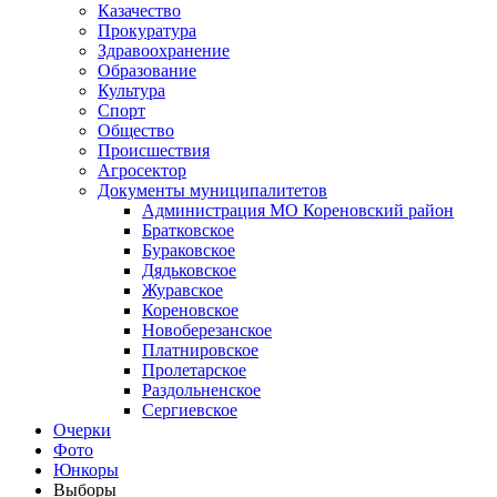
Казачество
Прокуратура
Здравоохранение
Образование
Культура
Спорт
Общество
Происшествия
Агросектор
Документы муниципалитетов
Администрация МО Кореновский район
Братковское
Бураковское
Дядьковское
Журавское
Кореновское
Новоберезанское
Платнировское
Пролетарское
Раздольненское
Сергиевское
Очерки
Фото
Юнкоры
Выборы