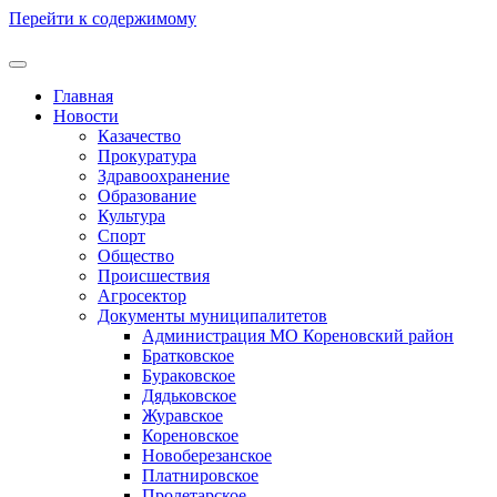
Перейти к содержимому
Главная
Новости
Казачество
Прокуратура
Здравоохранение
Образование
Культура
Спорт
Общество
Происшествия
Агросектор
Документы муниципалитетов
Администрация МО Кореновский район
Братковское
Бураковское
Дядьковское
Журавское
Кореновское
Новоберезанское
Платнировское
Пролетарское