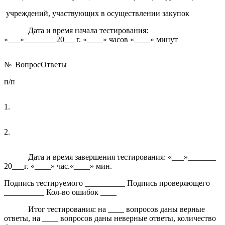
учреждений, участвующих в осуществлении закупок
Дата и время начала тестирования:
«___»________20___г. «____» часов «____» минут
№
Вопрос
Ответы
п/п
1.
2.
Дата и время завершения тестирования: «___»_______
20___г. «____» час.«____» мин.
Подпись тестируемого __________ Подпись проверяющего
__________ Кол-во ошибок ____
Итог тестирования: на ____ вопросов даны верные
ответы, на ____ вопросов даны неверные ответы, количество