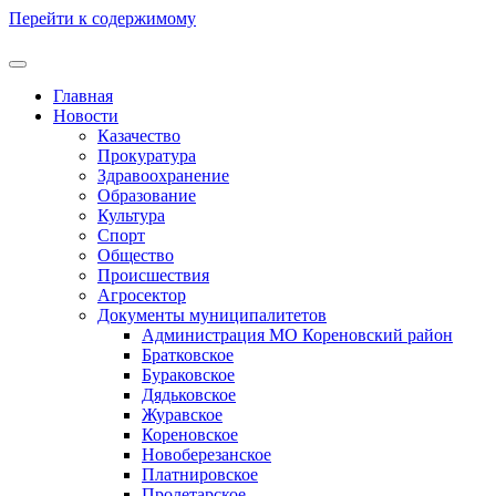
Перейти к содержимому
Главная
Новости
Казачество
Прокуратура
Здравоохранение
Образование
Культура
Спорт
Общество
Происшествия
Агросектор
Документы муниципалитетов
Администрация МО Кореновский район
Братковское
Бураковское
Дядьковское
Журавское
Кореновское
Новоберезанское
Платнировское
Пролетарское