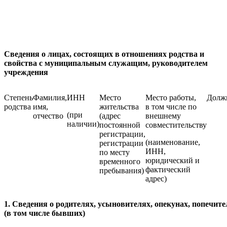
Сведения о лицах, состоящих в отношениях родства и
свойства с муниципальным служащим, руководителем
учреждения
Степень
Фамилия,
ИНН
Место
Место работы,
Долж
родства
имя,
жительства
в том числе по
(при
отчество
(адрес
внешнему
наличии)
постоянной
совместительству
регистрации,
(наименование,
регистрации
ИНН,
по месту
юридический и
временного
фактический
пребывания)
адрес)
1. Сведения о родителях, усыновителях, опекунах, попечите
(в том числе бывших)