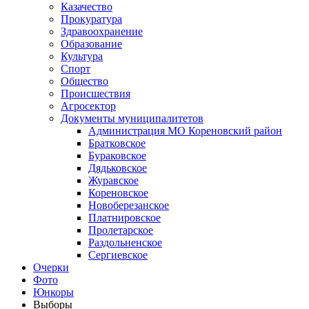
Казачество
Прокуратура
Здравоохранение
Образование
Культура
Спорт
Общество
Происшествия
Агросектор
Документы муниципалитетов
Администрация МО Кореновский район
Братковское
Бураковское
Дядьковское
Журавское
Кореновское
Новоберезанское
Платнировское
Пролетарское
Раздольненское
Сергиевское
Очерки
Фото
Юнкоры
Выборы