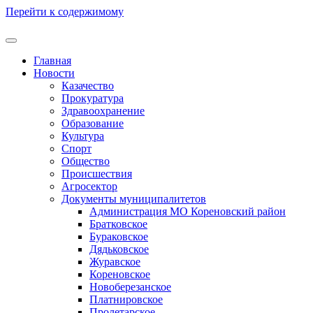
Перейти к содержимому
Главная
Новости
Казачество
Прокуратура
Здравоохранение
Образование
Культура
Спорт
Общество
Происшествия
Агросектор
Документы муниципалитетов
Администрация МО Кореновский район
Братковское
Бураковское
Дядьковское
Журавское
Кореновское
Новоберезанское
Платнировское
Пролетарское