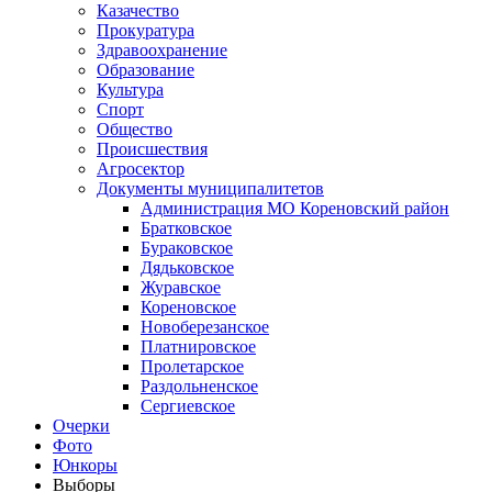
Казачество
Прокуратура
Здравоохранение
Образование
Культура
Спорт
Общество
Происшествия
Агросектор
Документы муниципалитетов
Администрация МО Кореновский район
Братковское
Бураковское
Дядьковское
Журавское
Кореновское
Новоберезанское
Платнировское
Пролетарское
Раздольненское
Сергиевское
Очерки
Фото
Юнкоры
Выборы