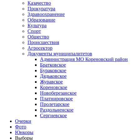
Казачество
Прокуратура
Здравоохранение
Образование
Культура
Спорт
Общество
Происшествия
Агросектор
Документы муниципалитетов
Администрация МО Кореновский район
Братковское
Бураковское
Дядьковское
Журавское
Кореновское
Новоберезанское
Платнировское
Пролетарское
Раздольненское
Сергиевское
Очерки
Фото
Юнкоры
Выборы