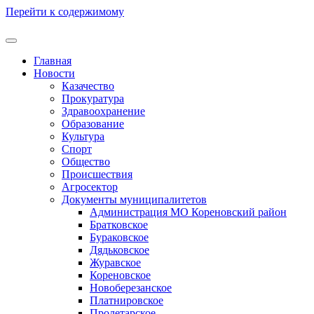
Перейти к содержимому
Главная
Новости
Казачество
Прокуратура
Здравоохранение
Образование
Культура
Спорт
Общество
Происшествия
Агросектор
Документы муниципалитетов
Администрация МО Кореновский район
Братковское
Бураковское
Дядьковское
Журавское
Кореновское
Новоберезанское
Платнировское
Пролетарское