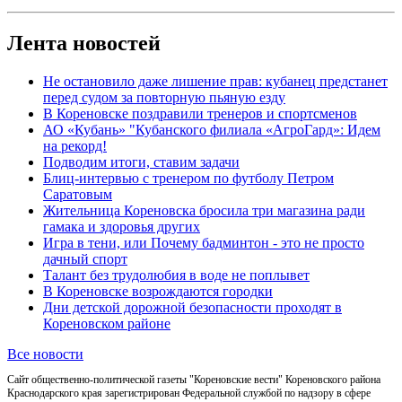
Лента новостей
Не остановило даже лишение прав: кубанец предстанет
перед судом за повторную пьяную езду
В Кореновске поздравили тренеров и спортсменов
АО «Кубань» "Кубанского филиала «АгроГард»: Идем
на рекорд!
Подводим итоги, ставим задачи
Блиц-интервью с тренером по футболу Петром
Саратовым
Жительница Кореновска бросила три магазина ради
гамака и здоровья других
Игра в тени, или Почему бадминтон - это не просто
дачный спорт
Талант без трудолюбия в воде не поплывет
В Кореновске возрождаются городки
Дни детской дорожной безопасности проходят в
Кореновском районе
Все новости
Сайт общественно-политической газеты "Кореновские вести" Кореновского района
Краснодарского края зарегистрирован Федеральной службой по надзору в сфере