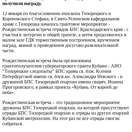
получили награду.
12 января по благословению епископа Тихорецкого и
Кореновского Стефана, в Свято-Успенском кафедральном
храме г.Тихорецка началось грантовое мероприятие -
Рождественская встреча отрядов БПС Краснодарского края - с
участия в литургии и общей трапезе, а затем продолжилось в
малом зале ГДК торжественным построением, вручением
наград, званий и проведением досугово-развлекательной
части.
Рождественская встреча была организована
грантополучателем губернаторского гранта Кубани - АНО
"Тихорецкие следопыты" БПС храма св. блж. Ксении
Петербургской имени св. блгв.кн. Александра Невского - и
дружиной БПС Тихорецкой епархии имени свщмч. Иоанна
Пригоровского, в рамках проекта «Кубань. От корней до
неба».
Рождественская встреча – это традиционное мероприятие
дружины БПС Тихорецкой епархии, на которой присутствуют
отряды БПС Тихорецкой епархии и отряды из других епархий
Кубанской митрополии. На этот раз не все отряды смогли
собраться.