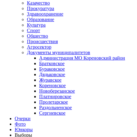
Казачество
Прокуратура
Здравоохранение
Образование
Культура
Спорт
Общество
Происшествия
Агросектор
Документы муниципалитетов
Администрация МО Кореновский район
Братковское
Бураковское
Дядьковское
Журавское
Кореновское
Новоберезанское
Платнировское
Пролетарское
Раздольненское
Сергиевское
Очерки
Фото
Юнкоры
Выборы