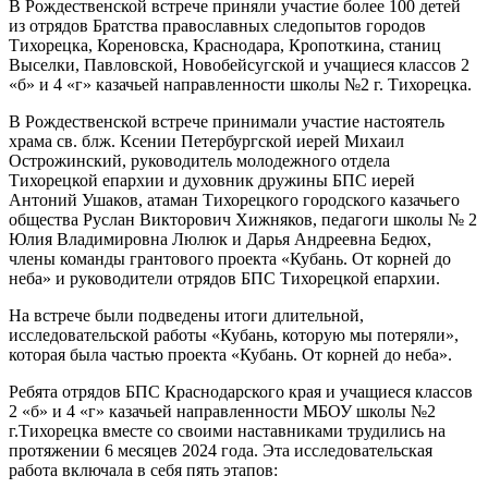
В Рождественской встрече приняли участие более 100 детей
из отрядов Братства православных следопытов городов
Тихорецка, Кореновска, Краснодара, Кропоткина, станиц
Выселки, Павловской, Новобейсугской и учащиеся классов 2
«б» и 4 «г» казачьей направленности школы №2 г. Тихорецка.
В Рождественской встрече принимали участие настоятель
храма св. блж. Ксении Петербургской иерей Михаил
Острожинский, руководитель молодежного отдела
Тихорецкой епархии и духовник дружины БПС иерей
Антоний Ушаков, атаман Тихорецкого городского казачьего
общества Руслан Викторович Хижняков, педагоги школы № 2
Юлия Владимировна Люлюк и Дарья Андреевна Бедюх,
члены команды грантового проекта «Кубань. От корней до
неба» и руководители отрядов БПС Тихорецкой епархии.
На встрече были подведены итоги длительной,
исследовательской работы «Кубань, которую мы потеряли»,
которая была частью проекта «Кубань. От корней до неба».
Ребята отрядов БПС Краснодарского края и учащиеся классов
2 «б» и 4 «г» казачьей направленности МБОУ школы №2
г.Тихорецка вместе со своими наставниками трудились на
протяжении 6 месяцев 2024 года. Эта исследовательская
работа включала в себя пять этапов: