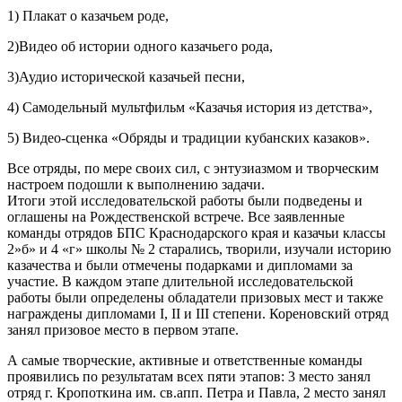
1) Плакат о казачьем роде,
2)Видео об истории одного казачьего рода,
3)Аудио исторической казачьей песни,
4) Самодельный мультфильм «Казачья история из детства»,
5) Видео-сценка «Обряды и традиции кубанских казаков».
Все отряды, по мере своих сил, с энтузиазмом и творческим
настроем подошли к выполнению задачи.
Итоги этой исследовательской работы были подведены и
оглашены на Рождественской встрече. Все заявленные
команды отрядов БПС Краснодарского края и казачьи классы
2»б» и 4 «г» школы № 2 старались, творили, изучали историю
казачества и были отмечены подарками и дипломами за
участие. В каждом этапе длительной исследовательской
работы были определены обладатели призовых мест и также
награждены дипломами I, II и III степени. Кореновский отряд
занял призовое место в первом этапе.
А самые творческие, активные и ответственные команды
проявились по результатам всех пяти этапов: 3 место занял
отряд г. Кропоткина им. св.апп. Петра и Павла, 2 место занял