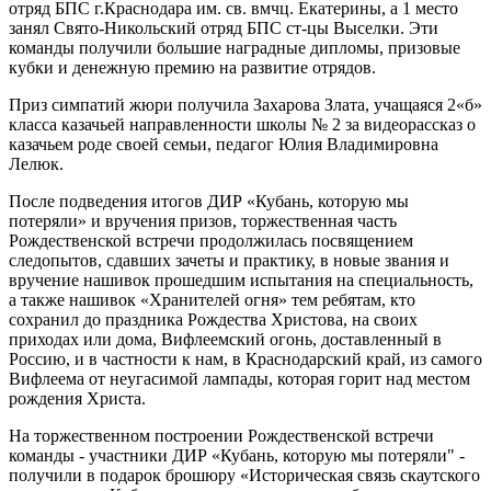
отряд БПС г.Краснодара им. св. вмчц. Екатерины, а 1 место
занял Свято-Никольский отряд БПС ст-цы Выселки. Эти
команды получили большие наградные дипломы, призовые
кубки и денежную премию на развитие отрядов.
Приз симпатий жюри получила Захарова Злата, учащаяся 2«б»
класса казачьей направленности школы № 2 за видеорассказ о
казачьем роде своей семьи, педагог Юлия Владимировна
Лелюк.
После подведения итогов ДИР «Кубань, которую мы
потеряли» и вручения призов, торжественная часть
Рождественской встречи продолжилась посвящением
следопытов, сдавших зачеты и практику, в новые звания и
вручение нашивок прошедшим испытания на специальность,
а также нашивок «Хранителей огня» тем ребятам, кто
сохранил до праздника Рождества Христова, на своих
приходах или дома, Вифлеемский огонь, доставленный в
Россию, и в частности к нам, в Краснодарский край, из самого
Вифлеема от неугасимой лампады, которая горит над местом
рождения Христа.
На торжественном построении Рождественской встречи
команды - участники ДИР «Кубань, которую мы потеряли" -
получили в подарок брошюру «Историческая связь скаутского