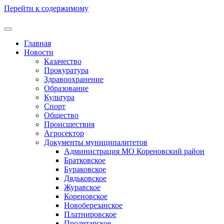
Перейти к содержимому
Главная
Новости
Казачество
Прокуратура
Здравоохранение
Образование
Культура
Спорт
Общество
Происшествия
Агросектор
Документы муниципалитетов
Администрация МО Кореновский район
Братковское
Бураковское
Дядьковское
Журавское
Кореновское
Новоберезанское
Платнировское
Пролетарское