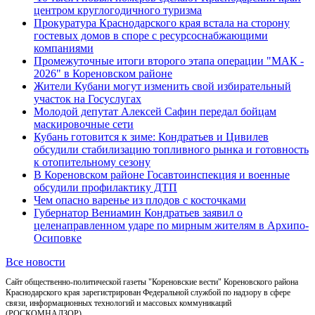
центром круглогодичного туризма
Прокуратура Краснодарского края встала на сторону
гостевых домов в споре с ресурсоснабжающими
компаниями
Промежуточные итоги второго этапа операции "МАК -
2026" в Кореновском районе
Жители Кубани могут изменить свой избирательный
участок на Госуслугах
Молодой депутат Алексей Сафин передал бойцам
маскировочные сети
Кубань готовится к зиме: Кондратьев и Цивилев
обсудили стабилизацию топливного рынка и готовность
к отопительному сезону
В Кореновском районе Госавтоинспекция и военные
обсудили профилактику ДТП
Чем опасно варенье из плодов с косточками
Губернатор Вениамин Кондратьев заявил о
целенаправленном ударе по мирным жителям в Архипо-
Осиповке
Все новости
Сайт общественно-политической газеты "Кореновские вести" Кореновского района
Краснодарского края зарегистрирован Федеральной службой по надзору в сфере
связи, информационных технологий и массовых коммуникаций
(РОСКОМНАДЗОР),