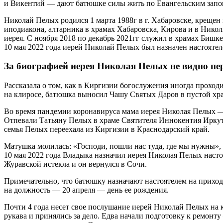
и Викентий — дают батюшке силы жить по Евангельским запов
Николай Пелых родился 1 марта 1988г в г. Хабаровске, крещен
иподиакона, алтарника в храмах Хабаровска, Кирова и в Никол
иерея. С ноября 2018 по декабрь 2021гг служил в храмах Бишк
10 мая 2022 года иерей Николай Пелых был назначен настояте
За биографией иерея Николая Пелых не видно пе
Рассказала о том, как в Киргизии богослужения иногда проходи
на клиросе, батюшка выносил Чашу Святых Даров в пустой хра
Во время пандемии коронавируса мама иерея Николая Пелых — Т
Отпевали Татьяну Пелых в храме Святителя Иннокентия Иркутск
семья Пелых переехала из Киргизии в Краснодарский край.
Матушка молилась: «Господи, пошли нас туда, где мы нужны»,
10 мая 2022 года Владыка назначил иерея Николая Пелых наст
Журавской истекла и он вернулся в Сочи.
Примечательно, что батюшку назначают настоятелем на прихо
на должность — 20 апреля — день ее рождения.
Почти 4 года несет свое послушание иерей Николай Пелых на к
рукава и принялись за дело. Едва начали подготовку к ремон