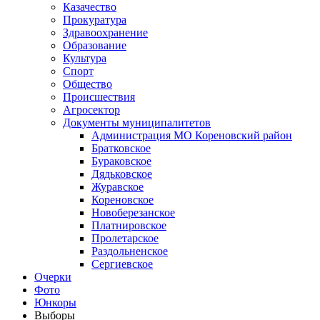
Казачество
Прокуратура
Здравоохранение
Образование
Культура
Спорт
Общество
Происшествия
Агросектор
Документы муниципалитетов
Администрация МО Кореновский район
Братковское
Бураковское
Дядьковское
Журавское
Кореновское
Новоберезанское
Платнировское
Пролетарское
Раздольненское
Сергиевское
Очерки
Фото
Юнкоры
Выборы