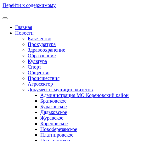
Перейти к содержимому
Главная
Новости
Казачество
Прокуратура
Здравоохранение
Образование
Культура
Спорт
Общество
Происшествия
Агросектор
Документы муниципалитетов
Администрация МО Кореновский район
Братковское
Бураковское
Дядьковское
Журавское
Кореновское
Новоберезанское
Платнировское
Пролетарское