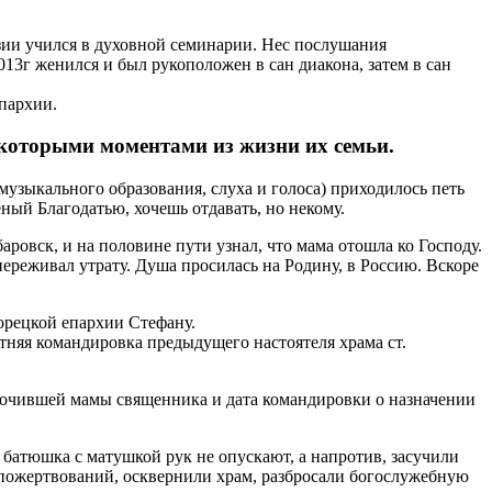
азии учился в духовной семинарии. Нес послушания
013г женился и был рукоположен в сан диакона, затем в сан
пархии.
которыми моментами из жизни их семьи.
музыкального образования, слуха и голоса) приходилось петь
ный Благодатью, хочешь отдавать, но некому.
ровск, и на половине пути узнал, что мама отошла ко Господу.
ереживал утрату. Душа просилась на Родину, в Россию. Вскоре
орецкой епархии Стефану.
тняя командировка предыдущего настоятеля храма ст.
почившей мамы священника и дата командировки о назначении
 батюшка с матушкой рук не опускают, а напротив, засучили
я пожертвований, осквернили храм, разбросали богослужебную