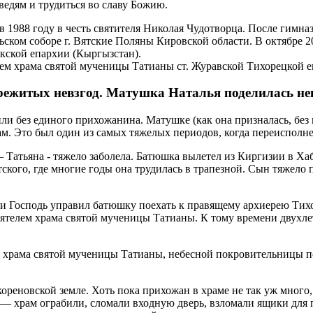
едям и трудиться во славу Божию.
 в 1988 году в честь святителя Николая Чудотворца. После гимн
ьском соборе г. Вятские Поляны Кировской области. В октябре 2
екской епархии (Кыргызстан).
лем храма святой мученицы Татианы ст. Журавской Тихорецкой е
режитых невзгод. Матушка Наталья поделилась не
ли без единого прихожанина. Матушке (как она призналась, без 
м. Это был один из самых тяжелых периодов, когда переисполне
атьяна - тяжело заболела. Батюшка вылетел из Киргизии в Хаба
ого, где многие годы она трудилась в трапезной. Сын тяжело п
 и Господь управил батюшку поехать к правящему архиерею Тих
оятелем храма святой мученицы Татианы. К тому времени двухле
д храма святой мученицы Татианы, небесной покровительницы 
ореновской земле. Хоть пока прихожан в храме не так уж много,
ту — храм ограбили, сломали входную дверь, взломали ящики дл