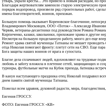
утварь, украли кресты... Это привело к новым расходам, но п
Благодаря жертвователям заменили старую электрическую пров
порядок водопровод, произвели ряд строительных работ, сдела
имена благотворителей, воинов, прихожан.
Большую помощь оказывает Кореновское благочиние, непосред
Владимирович Московцев, ООО «Поток» - Александр Иванови
Червяк, ветераны-десантники под руководством Романа Роман
Кирпиченко, казаки, школьники, прихожане храма и другие н
Несмотря на большую проделанную работу, много дел еще впере
Ремонт храма святой мученицы Татианы не мешает проводить б
отца Николая помогают фронту: плетут сети на СВО. Еще пара 
Бога защиты наших воинов от врага и супостата.
Благие дела сплачивают людей, вдохновляют на трудовые подв
любовь и заботу вложила в плетение сетей, защищающих и сох
турниры, футбольные матчи на Кубок прихода, батюшка встреч
В канун наступающего праздника отец Николай поздравил всех
днем памяти святой мученицы Татианы.
Пожелал всем здравия, духовной радости, мира, благоденствия
Евгения ГРОССУ.
ФОТО: Евгения ГРОССУ. «КВ»