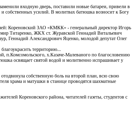
заменили входную дверь, поставили новые батареи, привели в
в и собственных усилий. В молитвах батюшка возносит к Богу
елей: Кореновский ЗАО «КМКК» - генеральный директор Игорь
мир Титаренко, ЖКХ ст. Журавской Геннадий Витальевич
зур, Геннадий Александрович Яценко, молодой депутат Олег
 благоукрасить территорию...
ой, п.Комсомольского, х.Казаче-Малеваного по благословению
атюшка освящает святой водой и молитвенно испрашивает у
 отодвинула собственную боль на второй план, всю свою
теля храма и матушки в станице проводятся шахматные
ителей Кореновского района, читателей газеты, студентов с