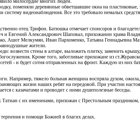
роявило милосердие многих людей.
одку, поменяли деревянные обветшавшие окна на пластиковые, 
ли систему видеонаблюдения. Все это требовало немалых средст
ственно отец Трифон. Батюшка отмечает спонсоров и благодет
ч и Евгений Александрович Шаповал, прихожанин храма Влади
ько, Ашот Мелкумян, Иван Пархоменко, Татьяна Геннадьевна Ма
еравнодушные жители.
ди: возвести стены в алтаре, выложить плитку, заменить крышу,
огослужения. Кроме того, заботливые прихожане из ст.Журавск
сетей - и будет сотня отправленных на фронт. Каждую из них б
иги. Например, тяжело больная женщина воспряла духом, ожила,
раняющих жизни наших ребят на передовой. При участии настоя
ается с казачатами и проводит с ними душеполезные беседы.
 Татиан с их именинами, прихожан с Престольным праздником, ж
, терпения и помощи Божией в благих делах.