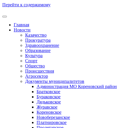
Перейти к содержимому
Главная
Новости
Казачество
Прокуратура
Здравоохранение
Образование
Культура
Спорт
Общество
Происшествия
Агросектор
Документы муниципалитетов
Администрация МО Кореновский район
Братковское
Бураковское
Дядьковское
Журавское
Кореновское
Новоберезанское
Платнировское
Пролетарское