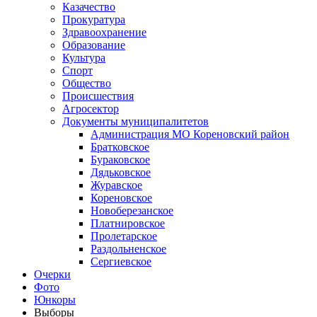
Казачество
Прокуратура
Здравоохранение
Образование
Культура
Спорт
Общество
Происшествия
Агросектор
Документы муниципалитетов
Администрация МО Кореновский район
Братковское
Бураковское
Дядьковское
Журавское
Кореновское
Новоберезанское
Платнировское
Пролетарское
Раздольненское
Сергиевское
Очерки
Фото
Юнкоры
Выборы