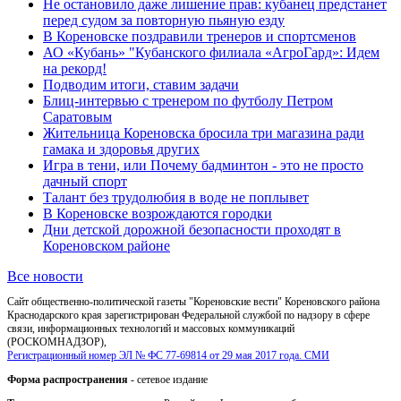
Не остановило даже лишение прав: кубанец предстанет
перед судом за повторную пьяную езду
В Кореновске поздравили тренеров и спортсменов
АО «Кубань» "Кубанского филиала «АгроГард»: Идем
на рекорд!
Подводим итоги, ставим задачи
Блиц-интервью с тренером по футболу Петром
Саратовым
Жительница Кореновска бросила три магазина ради
гамака и здоровья других
Игра в тени, или Почему бадминтон - это не просто
дачный спорт
Талант без трудолюбия в воде не поплывет
В Кореновске возрождаются городки
Дни детской дорожной безопасности проходят в
Кореновском районе
Все новости
Сайт общественно-политической газеты "Кореновские вести" Кореновского района
Краснодарского края зарегистрирован Федеральной службой по надзору в сфере
связи, информационных технологий и массовых коммуникаций
(РОСКОМНАДЗОР),
Регистрационный номер ЭЛ № ФС 77-69814 от 29 мая 2017 года. СМИ
Форма распространения
- сетевое издание