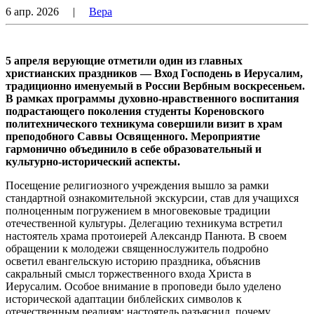
6 апр. 2026
|
Вера
5 апреля верующие отметили один из главных
христианских праздников — Вход Господень в Иерусалим,
традиционно именуемый в России Вербным воскресеньем.
В рамках программы духовно-нравственного воспитания
подрастающего поколения студенты Кореновского
политехнического техникума совершили визит в храм
преподобного Саввы Освященного. Мероприятие
гармонично объединило в себе образовательный и
культурно-исторический аспекты.
Посещение религиозного учреждения вышло за рамки
стандартной ознакомительной экскурсии, став для учащихся
полноценным погружением в многовековые традиции
отечественной культуры. Делегацию техникума встретил
настоятель храма протоиерей Александр Панюта. В своем
обращении к молодежи священнослужитель подробно
осветил евангельскую историю праздника, объяснив
сакральный смысл торжественного входа Христа в
Иерусалим. Особое внимание в проповеди было уделено
исторической адаптации библейских символов к
отечественным реалиям: настоятель разъяснил, почему