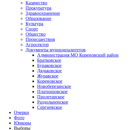
Казачество
Прокуратура
Здравоохранение
Образование
Культура
Спорт
Общество
Происшествия
Агросектор
Документы муниципалитетов
Администрация МО Кореновский район
Братковское
Бураковское
Дядьковское
Журавское
Кореновское
Новоберезанское
Платнировское
Пролетарское
Раздольненское
Сергиевское
Очерки
Фото
Юнкоры
Выборы