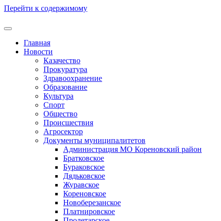
Перейти к содержимому
Главная
Новости
Казачество
Прокуратура
Здравоохранение
Образование
Культура
Спорт
Общество
Происшествия
Агросектор
Документы муниципалитетов
Администрация МО Кореновский район
Братковское
Бураковское
Дядьковское
Журавское
Кореновское
Новоберезанское
Платнировское
Пролетарское