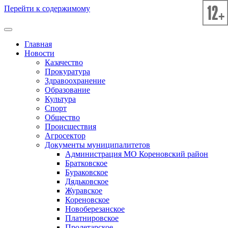
Перейти к содержимому
Главная
Новости
Казачество
Прокуратура
Здравоохранение
Образование
Культура
Спорт
Общество
Происшествия
Агросектор
Документы муниципалитетов
Администрация МО Кореновский район
Братковское
Бураковское
Дядьковское
Журавское
Кореновское
Новоберезанское
Платнировское
Пролетарское