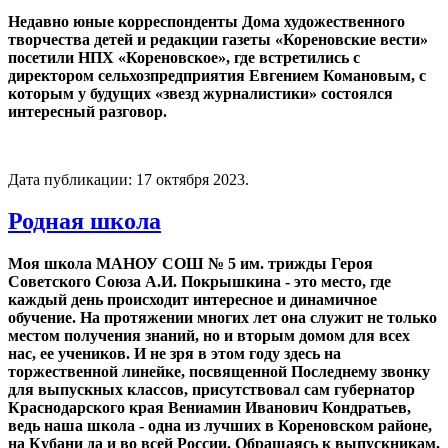
Недавно юные корреспонденты Дома художественного
творчества детей и редакции газеты «Кореновские вести»
посетили НПХ «Кореновское», где встретились с
директором сельхозпредприятия Евгением Комановым, с
которым у будущих «звезд журналистики» состоялся
интересный разговор.
Дата публикации:
17 октября 2023
.
Родная школа
Моя школа МАНОУ СОШ № 5 им. трижды Героя
Советского Союза А.И. Покрышкина - это место, где
каждый день происходит интересное и динамичное
обучение. На протяжении многих лет она служит не только
местом получения знаний, но и вторым домом для всех
нас, ее учеников. И не зря в этом году здесь на
торжественной линейке, посвященной Последнему звонку
для выпускных классов, присутствовал сам губернатор
Краснодарского края Вениамин Иванович Кондратьев,
ведь наша школа - одна из лучших в Кореновском районе,
на Кубани да и во всей России. Обращаясь к выпускникам,