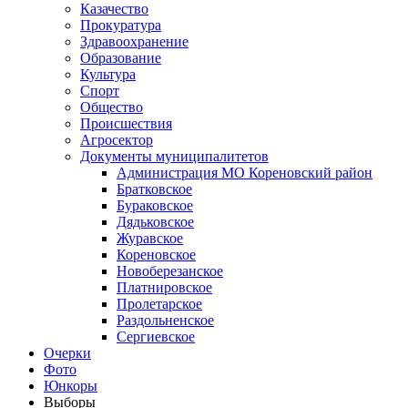
Казачество
Прокуратура
Здравоохранение
Образование
Культура
Спорт
Общество
Происшествия
Агросектор
Документы муниципалитетов
Администрация МО Кореновский район
Братковское
Бураковское
Дядьковское
Журавское
Кореновское
Новоберезанское
Платнировское
Пролетарское
Раздольненское
Сергиевское
Очерки
Фото
Юнкоры
Выборы