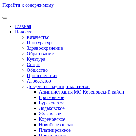
Перейти к содержимому
Главная
Новости
Казачество
Прокуратура
Здравоохранение
Образование
Культура
Спорт
Общество
Происшествия
Агросектор
Документы муниципалитетов
Администрация МО Кореновский район
Братковское
Бураковское
Дядьковское
Журавское
Кореновское
Новоберезанское
Платнировское
Пролетарское