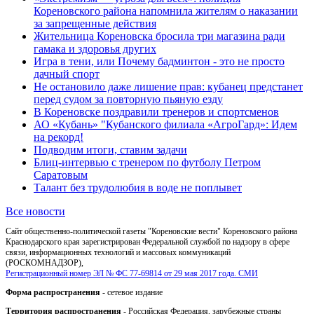
Кореновского района напомнила жителям о наказании
за запрещенные действия
Жительница Кореновска бросила три магазина ради
гамака и здоровья других
Игра в тени, или Почему бадминтон - это не просто
дачный спорт
Не остановило даже лишение прав: кубанец предстанет
перед судом за повторную пьяную езду
В Кореновске поздравили тренеров и спортсменов
АО «Кубань» "Кубанского филиала «АгроГард»: Идем
на рекорд!
Подводим итоги, ставим задачи
Блиц-интервью с тренером по футболу Петром
Саратовым
Талант без трудолюбия в воде не поплывет
Все новости
Сайт общественно-политической газеты "Кореновские вести" Кореновского района
Краснодарского края зарегистрирован Федеральной службой по надзору в сфере
связи, информационных технологий и массовых коммуникаций
(РОСКОМНАДЗОР),
Регистрационный номер ЭЛ № ФС 77-69814 от 29 мая 2017 года. СМИ
Форма распространения
- сетевое издание
Территория распространения
- Российская Федерация, зарубежные страны