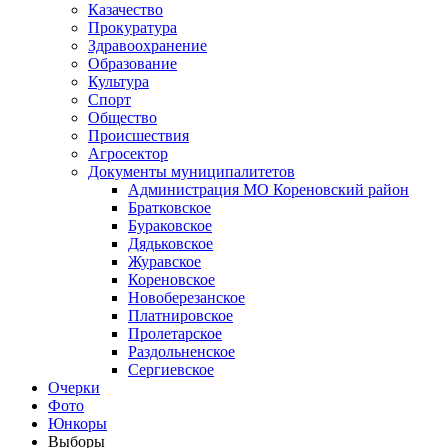
Казачество
Прокуратура
Здравоохранение
Образование
Культура
Спорт
Общество
Происшествия
Агросектор
Документы муниципалитетов
Администрация МО Кореновский район
Братковское
Бураковское
Дядьковское
Журавское
Кореновское
Новоберезанское
Платнировское
Пролетарское
Раздольненское
Сергиевское
Очерки
Фото
Юнкоры
Выборы