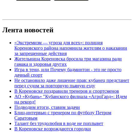
Лента новостей
«Экстремизм — угроза для всех»: полиция
Кореновского района напомнила жителям о наказании
за запрещенные действия
Жительница Кореновска бросила три магазина ради
гамака и здоровья других
Игра в тени, или Почему бадминтон - это не просто
дачный спорт
Не остановило даже лишение прав: кубанец предстанет
перед судом за повторную пьяную езду
В Кореновске поздравили тренеров и спортсменов
АО «Кубань» "Кубанского филиала «АгроГард»: Идем
на рекорд!
Подводим итоги, ставим задачи
Блиц-интервью с тренером по футболу Петром
Саратовым
Талант без трудолюбия в воде не поплывет
В Кореновске возрождаются городки