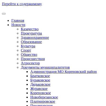
Перейти к содержимому
Главная
Новости
Казачество
Прокуратура
Здравоохранение
Образование
Культура
Спорт
Общество
Происшествия
Агросектор
Документы муниципалитетов
Администрация МО Кореновский район
Братковское
Бураковское
Дядьковское
Журавское
Кореновское
Новоберезанское
Платнировское
Пролетарское