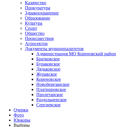
Казачество
Прокуратура
Здравоохранение
Образование
Культура
Спорт
Общество
Происшествия
Агросектор
Документы муниципалитетов
Администрация МО Кореновский район
Братковское
Бураковское
Дядьковское
Журавское
Кореновское
Новоберезанское
Платнировское
Пролетарское
Раздольненское
Сергиевское
Очерки
Фото
Юнкоры
Выборы