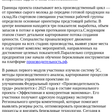
Границы проекта охватывают весь производственный цикл —
от приемки сырого молока до передачи готовой продукции на
склад.На стартовом совещании участники рабочей группы
определили основные ориентиры предстоящей работы. В
центре внимания находятся три показателя: выработка, объем
запасов в потоке и время протекания процесса.Следующим
этапом станет детальное картирование потока создания
ценности. Специалисты проанализируют движение
продукции на всех стадиях производства, выявят узкие места
и подготовят комплекс мероприятий, направленных на
достижение целевых показателей.Параллельно сотрудники
предприятия уже начали обучение бережливым инструментам
на платформе
производительность.рф
.
В рамках первого модуля участники изучили систему 5С,
методы производственного анализа, картирование процессов
и принципы управления проектами по
улучшениям.Федеральный проект «Производительность
труда» реализуется с 2025 года в составе национального
проекта «Эффективная и конкурентная экономика». Его
участники получают адресную поддержку экспертов
Регионального центра компетенций, которые помогают
выявлять резервы роста, оптимизировать производственные
процессы и внедрять бережливые технологии. Сегодня в