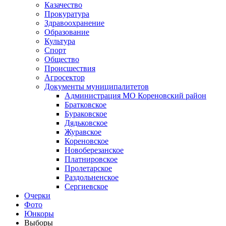
Казачество
Прокуратура
Здравоохранение
Образование
Культура
Спорт
Общество
Происшествия
Агросектор
Документы муниципалитетов
Администрация МО Кореновский район
Братковское
Бураковское
Дядьковское
Журавское
Кореновское
Новоберезанское
Платнировское
Пролетарское
Раздольненское
Сергиевское
Очерки
Фото
Юнкоры
Выборы