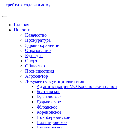
Перейти к содержимому
Главная
Новости
Казачество
Прокуратура
Здравоохранение
Образование
Культура
Спорт
Общество
Происшествия
Агросектор
Документы муниципалитетов
Администрация МО Кореновский район
Братковское
Бураковское
Дядьковское
Журавское
Кореновское
Новоберезанское
Платнировское
Пролетарское