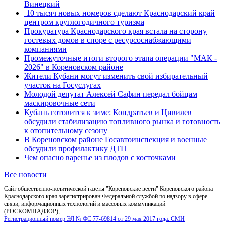
Винецкий
10 тысяч новых номеров сделают Краснодарский край
центром круглогодичного туризма
Прокуратура Краснодарского края встала на сторону
гостевых домов в споре с ресурсоснабжающими
компаниями
Промежуточные итоги второго этапа операции "МАК -
2026" в Кореновском районе
Жители Кубани могут изменить свой избирательный
участок на Госуслугах
Молодой депутат Алексей Сафин передал бойцам
маскировочные сети
Кубань готовится к зиме: Кондратьев и Цивилев
обсудили стабилизацию топливного рынка и готовность
к отопительному сезону
В Кореновском районе Госавтоинспекция и военные
обсудили профилактику ДТП
Чем опасно варенье из плодов с косточками
Все новости
Сайт общественно-политической газеты "Кореновские вести" Кореновского района
Краснодарского края зарегистрирован Федеральной службой по надзору в сфере
связи, информационных технологий и массовых коммуникаций
(РОСКОМНАДЗОР),
Регистрационный номер ЭЛ № ФС 77-69814 от 29 мая 2017 года. СМИ