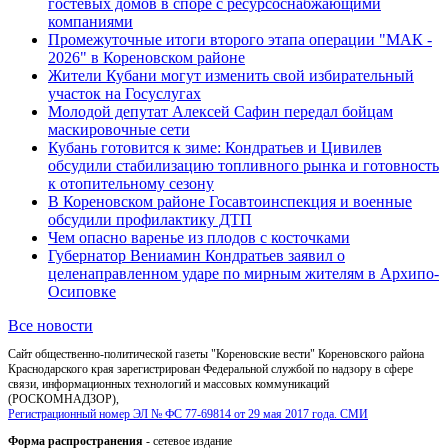
гостевых домов в споре с ресурсоснабжающими
компаниями
Промежуточные итоги второго этапа операции "МАК -
2026" в Кореновском районе
Жители Кубани могут изменить свой избирательный
участок на Госуслугах
Молодой депутат Алексей Сафин передал бойцам
маскировочные сети
Кубань готовится к зиме: Кондратьев и Цивилев
обсудили стабилизацию топливного рынка и готовность
к отопительному сезону
В Кореновском районе Госавтоинспекция и военные
обсудили профилактику ДТП
Чем опасно варенье из плодов с косточками
Губернатор Вениамин Кондратьев заявил о
целенаправленном ударе по мирным жителям в Архипо-
Осиповке
Все новости
Сайт общественно-политической газеты "Кореновские вести" Кореновского района
Краснодарского края зарегистрирован Федеральной службой по надзору в сфере
связи, информационных технологий и массовых коммуникаций
(РОСКОМНАДЗОР),
Регистрационный номер ЭЛ № ФС 77-69814 от 29 мая 2017 года. СМИ
Форма распространения
- сетевое издание