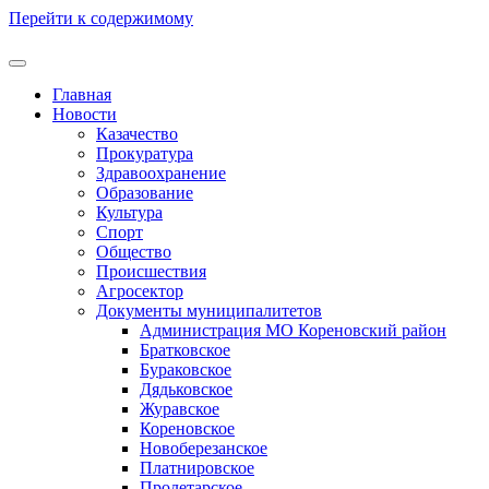
Перейти к содержимому
Главная
Новости
Казачество
Прокуратура
Здравоохранение
Образование
Культура
Спорт
Общество
Происшествия
Агросектор
Документы муниципалитетов
Администрация МО Кореновский район
Братковское
Бураковское
Дядьковское
Журавское
Кореновское
Новоберезанское
Платнировское
Пролетарское