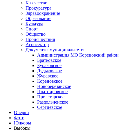
Казачество
Прокуратура
Здравоохранение
Образование
Культура
Спорт
Общество
Происшествия
Агросектор
Документы муниципалитетов
Администрация МО Кореновский район
Братковское
Бураковское
Дядьковское
Журавское
Кореновское
Новоберезанское
Платнировское
Пролетарское
Раздольненское
Сергиевское
Очерки
Фото
Юнкоры
Выборы