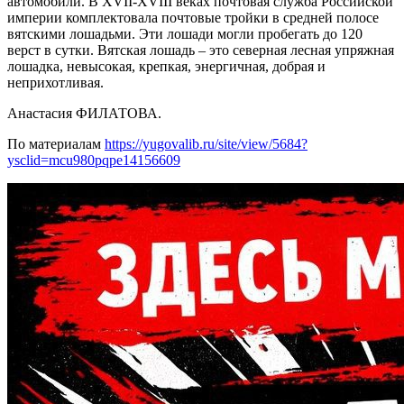
автомобили. В XVII-XVIII веках почтовая служба Российской
империи комплектовала почтовые тройки в средней полосе
вятскими лошадьми. Эти лошади могли пробегать до 120
верст в сутки. Вятская лошадь – это северная лесная упряжная
лошадка, невысокая, крепкая, энергичная, добрая и
неприхотливая.
Анастасия ФИЛАТОВА.
По материалам
https://yugovalib.ru/site/view/5684?
ysclid=mcu980pqpe14156609