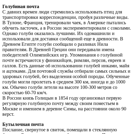
Голубиная почта
С давних времен люди стремились использовать птиц для
транспортировки корреспонденции, пробуя различные виды.
В Тулоне, Франция, тренировали чаек, в Америке пытались
обучить ласточек, а в России экспериментировали с соколами.
Однако голуби оказались лучшими. Их одомашнили и
использовали для доставки сообщений еще в древности. В
Древнем Египте голуби сообщали о разливах Нила
правителям. В Древней Греции они передавали имена
победителей Олимпийских игр. Упоминания о голубиной
почте встречаются у финикийцев, римлян, персов, евреев и
галлов. Есть данные об использовании голубей инками, майя
и ацтеками. Для почтовой службы отбирали самых сильных и
здоровых голубей, без выделения особой породы. Обученные
голуби могли пролетать в среднем 300 км, иногда и до 1000
км. Обычно голуби летели на высоте 100-300 метров со
скоростью 60-70 км/ч.
В России князь Голицын в 1854 году организовал первую
регулярную голубиную почту между своим поместьем в
Москве и имением в деревне Симы, на расстоянии около 90
верст.
Бутылочная почта
Послание, свернутое в свиток, помещали в стеклянную