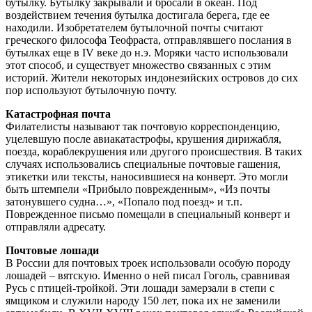
бутылку. Бутылку закрывали и бросали в океан. Под
воздействием течения бутылка достигала берега, где ее
находили. Изобретателем бутылочной почты считают
греческого философа Теофраста, отправлявшего послания в
бутылках еще в IV веке до н.э. Моряки часто использовали
этот способ, и существует множество связанных с этим
историй. Жители некоторых индонезийских островов до сих
пор используют бутылочную почту.
Катастрофная почта
Филателисты называют так почтовую корреспонденцию,
уцелевшую после авиакатастрофы, крушения дирижабля,
поезда, кораблекрушения или другого происшествия. В таких
случаях использовались специальные почтовые гашения,
этикетки или тексты, наносившиеся на конверт. Это могли
быть штемпели «Прибыло поврежденным», «Из почты
затонувшего судна…», «Попало под поезд» и т.п.
Поврежденное письмо помещали в специальный конверт и
отправляли адресату.
Почтовые лошади
В России для почтовых троек использовали особую породу
лошадей – вятскую. Именно о ней писал Гоголь, сравнивая
Русь с птицей-тройкой. Эти лошади замерзали в степи с
ямщиком и служили народу 150 лет, пока их не заменили