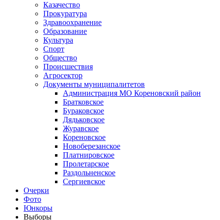
Казачество
Прокуратура
Здравоохранение
Образование
Культура
Спорт
Общество
Происшествия
Агросектор
Документы муниципалитетов
Администрация МО Кореновский район
Братковское
Бураковское
Дядьковское
Журавское
Кореновское
Новоберезанское
Платнировское
Пролетарское
Раздольненское
Сергиевское
Очерки
Фото
Юнкоры
Выборы