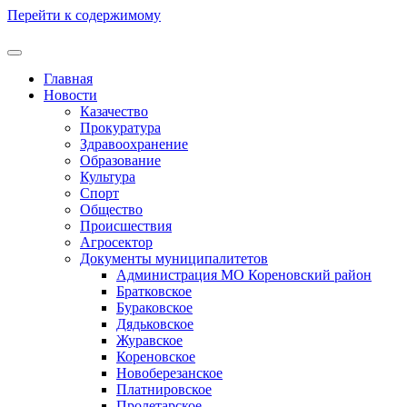
Перейти к содержимому
Главная
Новости
Казачество
Прокуратура
Здравоохранение
Образование
Культура
Спорт
Общество
Происшествия
Агросектор
Документы муниципалитетов
Администрация МО Кореновский район
Братковское
Бураковское
Дядьковское
Журавское
Кореновское
Новоберезанское
Платнировское
Пролетарское