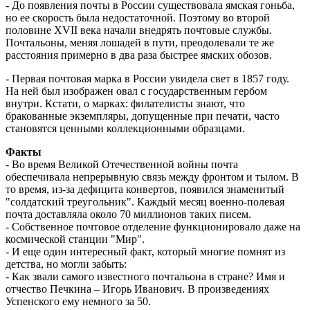
- До появления почты в России существовала ямская гоньба,
но ее скорость была недостаточной. Поэтому во второй
половине XVII века начали внедрять почтовые службы.
Почтальоны, меняя лошадей в пути, преодолевали те же
расстояния примерно в два раза быстрее ямских обозов.
- Первая почтовая марка в России увидела свет в 1857 году.
На ней был изображен овал с государственным гербом
внутри. Кстати, о марках: филателисты знают, что
бракованные экземпляры, допущенные при печати, часто
становятся ценными коллекционными образцами.
Факты
- Во время Великой Отечественной войны почта
обеспечивала непрерывную связь между фронтом и тылом. В
то время, из-за дефицита конвертов, появился знаменитый
"солдатский треугольник". Каждый месяц военно-полевая
почта доставляла около 70 миллионов таких писем.
- Собственное почтовое отделение функционировало даже на
космической станции "Мир".
- И еще один интересный факт, который многие помнят из
детства, но могли забыть:
- Как звали самого известного почтальона в стране? Имя и
отчество Печкина – Игорь Иванович. В произведениях
Успенского ему немного за 50.