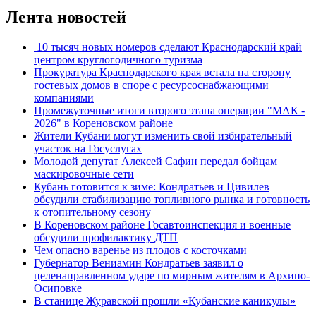
Лента новостей
10 тысяч новых номеров сделают Краснодарский край
центром круглогодичного туризма
Прокуратура Краснодарского края встала на сторону
гостевых домов в споре с ресурсоснабжающими
компаниями
Промежуточные итоги второго этапа операции "МАК -
2026" в Кореновском районе
Жители Кубани могут изменить свой избирательный
участок на Госуслугах
Молодой депутат Алексей Сафин передал бойцам
маскировочные сети
Кубань готовится к зиме: Кондратьев и Цивилев
обсудили стабилизацию топливного рынка и готовность
к отопительному сезону
В Кореновском районе Госавтоинспекция и военные
обсудили профилактику ДТП
Чем опасно варенье из плодов с косточками
Губернатор Вениамин Кондратьев заявил о
целенаправленном ударе по мирным жителям в Архипо-
Осиповке
В станице Журавской прошли «Кубанские каникулы»