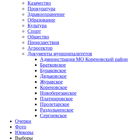
Казачество
Прокуратура
Здравоохранение
Образование
Культура
Спорт
Общество
Происшествия
Агросектор
Документы муниципалитетов
Администрация МО Кореновский район
Братковское
Бураковское
Дядьковское
Журавское
Кореновское
Новоберезанское
Платнировское
Пролетарское
Раздольненское
Сергиевское
Очерки
Фото
Юнкоры
Выборы