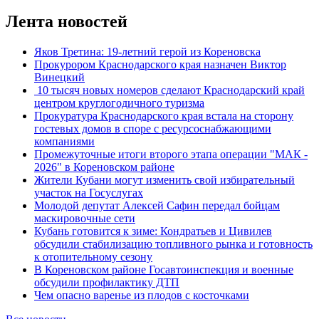
Лента новостей
Яков Третина: 19-летний герой из Кореновска
Прокурором Краснодарского края назначен Виктор
Винецкий
10 тысяч новых номеров сделают Краснодарский край
центром круглогодичного туризма
Прокуратура Краснодарского края встала на сторону
гостевых домов в споре с ресурсоснабжающими
компаниями
Промежуточные итоги второго этапа операции "МАК -
2026" в Кореновском районе
Жители Кубани могут изменить свой избирательный
участок на Госуслугах
Молодой депутат Алексей Сафин передал бойцам
маскировочные сети
Кубань готовится к зиме: Кондратьев и Цивилев
обсудили стабилизацию топливного рынка и готовность
к отопительному сезону
В Кореновском районе Госавтоинспекция и военные
обсудили профилактику ДТП
Чем опасно варенье из плодов с косточками