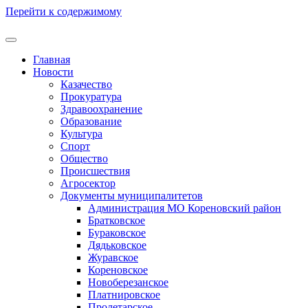
Перейти к содержимому
Главная
Новости
Казачество
Прокуратура
Здравоохранение
Образование
Культура
Спорт
Общество
Происшествия
Агросектор
Документы муниципалитетов
Администрация МО Кореновский район
Братковское
Бураковское
Дядьковское
Журавское
Кореновское
Новоберезанское
Платнировское
Пролетарское