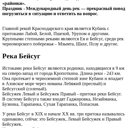
«районки».
Праздник - Международный день рек — прекрасный повод
погрузиться в ситуацию и ответить на вопрос
.
Главной рекой Краснодарского края является Кубань с
притоками Лабой, Белой, Пшехой, Урупом и другими.
Крупными степными реками являются Ея и Бейсуг, среди рек
черноморского побережья – Мзымта, Шахе, Псоу и другие.
Река Бейсуг
Истоками реки Бейсуг являются родники, находящиеся в 9 км
на северо-запад от города Кропоткина. Длина реки - 243 км.
Она протекает в черноземной степной зоне Кубани и впадает
в Азовское море через лиманы Лебяжий (пресный) и
Бейсугский (соленый).
Бейсужек Левый и Бейсужек Правый - притоки реки Бейсуг.
В систему Бейсуга также входят Гаджировка, Незайманка,
Бузинка, Тарапанка, Сухая Тарапанка, Попасная.
У реки Бейсуг в ХIХ и начале ХХ вв. три притока назывались
одинаково, сейчас это Бейсужек, Левый Бейсужек и Правый
Бейсужек.