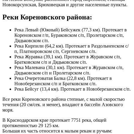
Новокорсунская, Брюховецкая и другие населенные пункты.
Реки Кореновского района:
Река Левый (Южный) Бейсужек (77,3 км). Протекает в
Кореновском г/п, Бураковском с/п, Пролетарском с/п,
Дядьковском с/п.
Река Кирпили (64,2 км). Протекает в Раздольненском с/
п, Платнировском с/п, Сергиевском с/п.
Река Журавка (39,1 км). Протекает в Журавском с/п,
Братковском с/п и Дядьковском с/п.
Река Малевана (30,1 км). Протекает в Журавском с/п,
Дядьковском с/п и Пролетарском с/п.
Река Очеретоватая Балка (22,8 км). Протекает в
Новоберезанском с/п и Братковском с/п.
Река Бейсуг (13,4 км). Протекает в Новоберезанском с/п.
Все реки Кореновского района степные, с малой скоростью
течения (20 см/сек. и менее), впадают в бассейн Азовского
моря.
В Краснодарском крае протекает 7751 река, общей
протяженностью 29 125 км.
Большая их часть относится к малым рекам и ручьям: