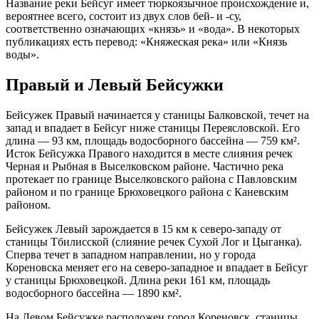
Название реки Бейсуг имеет тюркоязычное происхождение и,
вероятнее всего, состоит из двух слов бей- и -су,
соответственно означающих «князь» и «вода». В некоторых
публикациях есть перевод: «Княжеская река» или «Князь
воды».
Правый и Левый Бейсужки
Бейсужек Правый начинается у станицы Балковской, течет на
запад и впадает в Бейсуг ниже станицы Переясловской. Его
длина — 93 км, площадь водосборного бассейна — 759 км².
Исток Бейсужка Правого находится в месте слияния речек
Черная и Рыбная в Выселковском районе. Частично река
протекает по границе Выселковского района с Павловским
районом и по границе Брюховецкого района с Каневским
районом.
Бейсужек Левый зарождается в 15 км к северо-западу от
станицы Тбилисской (слияние речек Сухой Лог и Цыганка).
Сперва течет в западном направлении, но у города
Кореновска меняет его на северо-западное и впадает в Бейсуг
у станицы Брюховецкой. Длина реки 161 км, площадь
водосборного бассейна — 1890 км².
На Левом Бейсужке расположен город Кореновск, станицы