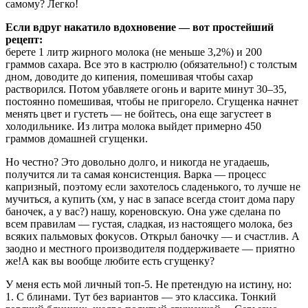
самому? Легко!
Если вдруг накатило вдохновение — вот простейший
рецепт:
берете 1 литр жирного молока (не меньше 3,2%) и 200
граммов сахара. Все это в кастрюлю (обязательно!) с толстым
дном, доводите до кипения, помешивая чтобы сахар
растворился. Потом убавляете огонь и варите минут 30–35,
постоянно помешивая, чтобы не пригорело. Сгущенка начнет
менять цвет и густеть — не бойтесь, она еще загустеет в
холодильнике. Из литра молока выйдет примерно 450
граммов домашней сгущенки.
Но честно? Это довольно долго, и никогда не угадаешь,
получится ли та самая консистенция. Варка — процесс
капризный, поэтому если захотелось сладенького, то лучше не
мучиться, а купить (хм, у нас в запасе всегда стоит дома пару
баночек, а у вас?) нашу, кореновскую. Она уже сделана по
всем правилам — густая, сладкая, из настоящего молока, без
всяких пальмовых фокусов. Открыл баночку — и счастлив. А
заодно и местного производителя поддерживаете — приятно
же!А как вы вообще любите есть сгущенку?
У меня есть мой личный топ-5. Не претендую на истину, но:
1. С блинами. Тут без вариантов — это классика. Тонкий