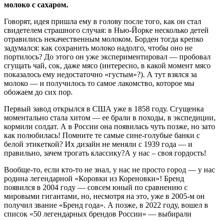
молоко с сахаром.
Говорят, идея пришла ему в голову после того, как он стал
свидетелем страшного случая: в Нью-Йорке несколько детей
отравились некачественным молоком. Борден тогда крепко
задумался: как сохранить молоко надолго, чтобы оно не
портилось? До этого он уже экспериментировал — пробовал
сгущать чай, сок, даже мясо (интересно, в какой момент мясо
показалось ему недостаточно «густым»?). А тут взялся за
молоко — и получилось то самое лакомство, которое мы
обожаем до сих пор.
Первый завод открылся в США уже в 1858 году. Сгущенка
моментально стала хитом — ее брали в походы, в экспедиции,
кормили солдат. А в России она появилась чуть позже, но зато
как полюбилась! Помните те самые сине-голубые банки с
белой этикеткой? Их дизайн не меняли с 1939 года — и
правильно, зачем трогать классику?А у нас – своя гордость!
Вообще-то, если кто-то не знал, у нас не просто город — у нас
родина легендарной «Коровки из Кореновки»! Бренд
появился в 2004 году — совсем юный по сравнению с
мировыми гигантами, но, несмотря на это, уже в 2005-м он
получил звание «Бренд года». А позже, в 2022 году, вошел в
список «50 легендарных брендов России» — выбирали