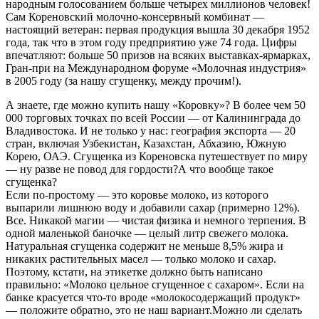
народным голосованием больше четырех миллионов человек!
Сам Кореновский молочно-консервный комбинат —
настоящий ветеран: первая продукция вышла 30 декабря 1952
года, так что в этом году предприятию уже 74 года. Цифры
впечатляют: больше 50 призов на всяких выставках-ярмарках,
Гран-при на Международном форуме «Молочная индустрия»
в 2005 году (за нашу сгущенку, между прочим!).
А знаете, где можно купить нашу «Коровку»? В более чем 50
000 торговых точках по всей России — от Калининграда до
Владивостока. И не только у нас: география экспорта — 20
стран, включая Узбекистан, Казахстан, Абхазию, Южную
Корею, ОАЭ. Сгущенка из Кореновска путешествует по миру
— ну разве не повод для гордости?А что вообще такое
сгущенка?
Если по-простому — это коровье молоко, из которого
выпарили лишнюю воду и добавили сахар (примерно 12%).
Все. Никакой магии — чистая физика и немного терпения. В
одной маленькой баночке — целый литр свежего молока.
Натуральная сгущенка содержит не меньше 8,5% жира и
никаких растительных масел — только молоко и сахар.
Поэтому, кстати, на этикетке должно быть написано
правильно: «Молоко цельное сгущенное с сахаром». Если на
банке красуется что-то вроде «молокосодержащий продукт»
— положите обратно, это не наш вариант.Можно ли сделать