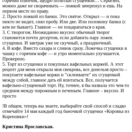
горячий блинчик, щедро политый сгущенкой… Серьезно,
можно даже не сворачивать — ложкой зачерпнул и ешь. На
первом месте по праву.
2. Просто ложкой из банки. Это святое. Открыл — и пока
никто не видит, снял пробу. Или две. Или половину банки (с
кем не бывает). Главное — не поцарапаться о края.
3. С творогом. Неожиданно вкусно: обычный творог
становится почти десертом, если добавить пару ложек
сгущенки. И завтрак уже не скучный, а праздничный.
4. В кофе. Вместо сахара и сливок сразу. Ложечка сгущенки в
чашку с горячим кофе — и утро моментально улучшается.
Проверено.
5. Торт из сгущенки и покупных вафельных коржей. А этот
рецепт для меня открыла моя свекровь, все донельзя просто –
покупаете вафельные коржи и "склеиваете" их сгущенкой
между собой, главное дать ей впитаться. Все, получается
вафельно-сгущенный торт. Ну, точнее, я бы назвала это чем-то
средним между пирожным и печеньем. Главное – вкусно. И
просто
!В общем, теперь вы знаете, выбирайте свой способ и сладко
отмечайте 14 мая каждый год баночкой сгущенки «Коровка из
Кореновки»!
Кристина Ярославская.