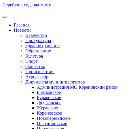
Перейти к содержимому
Главная
Новости
Казачество
Прокуратура
Здравоохранение
Образование
Культура
Спорт
Общество
Происшествия
Агросектор
Документы муниципалитетов
Администрация МО Кореновский район
Братковское
Бураковское
Дядьковское
Журавское
Кореновское
Новоберезанское
Платнировское
Пролетарское