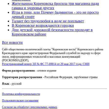
Жительница Кореновска бросила три магазина ради
гамака и здоровья других
Игра в тени, или Почему бадминтон - это не просто
дачный спорт
Талант без трудолюбия в воде не поплывет
В Кореновске возрождаются городки
Дни детской дорожной безопасности проходят в
Кореновском районе
Все новости
Сайт общественно-политической газеты "Кореновские вести" Кореновского района
Краснодарского края зарегистрирован Федеральной службой по надзору в сфере
связи, информационных технологий и массовых коммуникаций
(РОСКОМНАДЗОР),
Регистрационный номер ЭЛ № ФС 77-69814 от 29 мая 2017 года. СМИ
Форма распространения
- сетевое издание
Территория распространения
- Российская Федерация, зарубежные страны
Язык
- русский
Политика конфиденциальности
Пользовательское соглашение
Согласие на обработку персональных данных