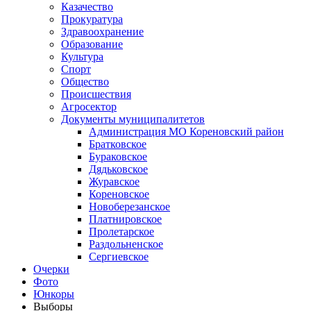
Казачество
Прокуратура
Здравоохранение
Образование
Культура
Спорт
Общество
Происшествия
Агросектор
Документы муниципалитетов
Администрация МО Кореновский район
Братковское
Бураковское
Дядьковское
Журавское
Кореновское
Новоберезанское
Платнировское
Пролетарское
Раздольненское
Сергиевское
Очерки
Фото
Юнкоры
Выборы