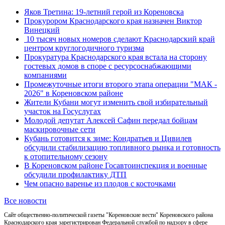
Яков Третина: 19-летний герой из Кореновска
Прокурором Краснодарского края назначен Виктор
Винецкий
10 тысяч новых номеров сделают Краснодарский край
центром круглогодичного туризма
Прокуратура Краснодарского края встала на сторону
гостевых домов в споре с ресурсоснабжающими
компаниями
Промежуточные итоги второго этапа операции "МАК -
2026" в Кореновском районе
Жители Кубани могут изменить свой избирательный
участок на Госуслугах
Молодой депутат Алексей Сафин передал бойцам
маскировочные сети
Кубань готовится к зиме: Кондратьев и Цивилев
обсудили стабилизацию топливного рынка и готовность
к отопительному сезону
В Кореновском районе Госавтоинспекция и военные
обсудили профилактику ДТП
Чем опасно варенье из плодов с косточками
Все новости
Сайт общественно-политической газеты "Кореновские вести" Кореновского района
Краснодарского края зарегистрирован Федеральной службой по надзору в сфере