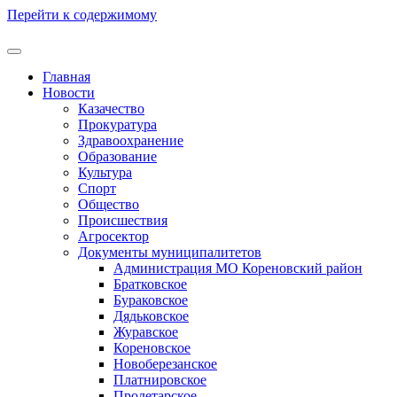
Перейти к содержимому
Главная
Новости
Казачество
Прокуратура
Здравоохранение
Образование
Культура
Спорт
Общество
Происшествия
Агросектор
Документы муниципалитетов
Администрация МО Кореновский район
Братковское
Бураковское
Дядьковское
Журавское
Кореновское
Новоберезанское
Платнировское
Пролетарское