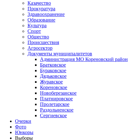
Казачество
Прокуратура
Здравоохранение
Образование
Культура
Спорт
Общество
Происшествия
Агросектор
Документы муниципалитетов
Администрация МО Кореновский район
Братковское
Бураковское
Дядьковское
Журавское
Кореновское
Новоберезанское
Платнировское
Пролетарское
Раздольненское
Сергиевское
Очерки
Фото
Юнкоры
Выборы