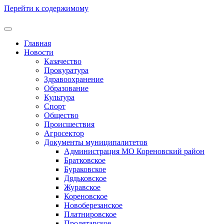
Перейти к содержимому
Главная
Новости
Казачество
Прокуратура
Здравоохранение
Образование
Культура
Спорт
Общество
Происшествия
Агросектор
Документы муниципалитетов
Администрация МО Кореновский район
Братковское
Бураковское
Дядьковское
Журавское
Кореновское
Новоберезанское
Платнировское
Пролетарское