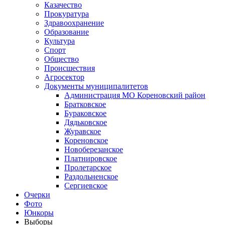
Казачество
Прокуратура
Здравоохранение
Образование
Культура
Спорт
Общество
Происшествия
Агросектор
Документы муниципалитетов
Администрация МО Кореновский район
Братковское
Бураковское
Дядьковское
Журавское
Кореновское
Новоберезанское
Платнировское
Пролетарское
Раздольненское
Сергиевское
Очерки
Фото
Юнкоры
Выборы