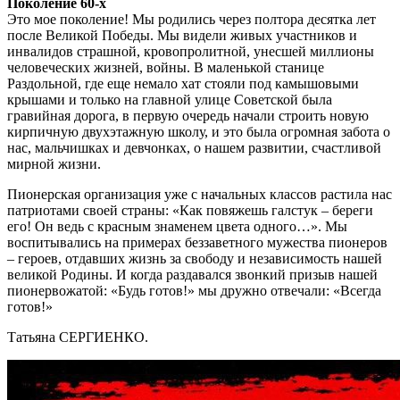
Поколение 60-х
Это мое поколение! Мы родились через полтора десятка лет
после Великой Победы. Мы видели живых участников и
инвалидов страшной, кровопролитной, унесшей миллионы
человеческих жизней, войны. В маленькой станице
Раздольной, где еще немало хат стояли под камышовыми
крышами и только на главной улице Советской была
гравийная дорога, в первую очередь начали строить новую
кирпичную двухэтажную школу, и это была огромная забота о
нас, мальчишках и девчонках, о нашем развитии, счастливой
мирной жизни.
Пионерская организация уже с начальных классов растила нас
патриотами своей страны: «Как повяжешь галстук – береги
его! Он ведь с красным знаменем цвета одного…». Мы
воспитывались на примерах беззаветного мужества пионеров
– героев, отдавших жизнь за свободу и независимость нашей
великой Родины. И когда раздавался звонкий призыв нашей
пионервожатой: «Будь готов!» мы дружно отвечали: «Всегда
готов!»
Татьяна СЕРГИЕНКО.