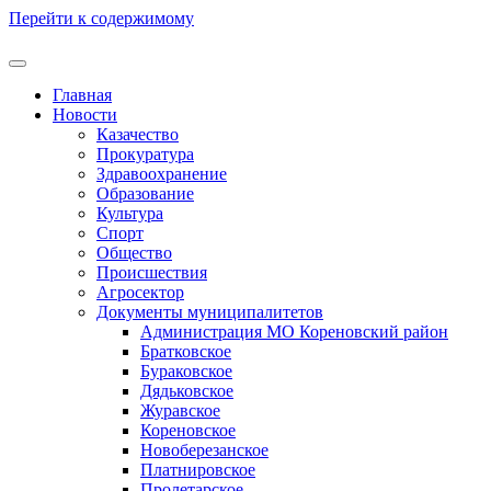
Перейти к содержимому
Главная
Новости
Казачество
Прокуратура
Здравоохранение
Образование
Культура
Спорт
Общество
Происшествия
Агросектор
Документы муниципалитетов
Администрация МО Кореновский район
Братковское
Бураковское
Дядьковское
Журавское
Кореновское
Новоберезанское
Платнировское
Пролетарское