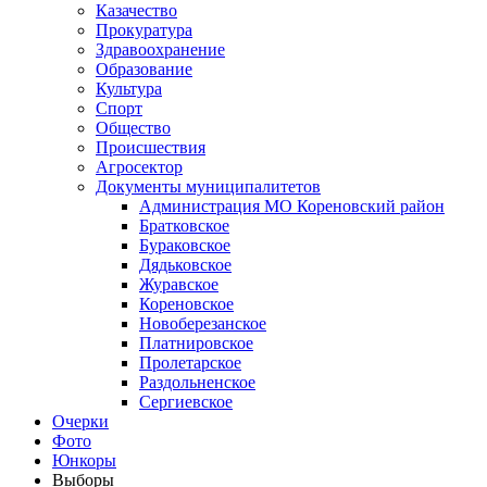
Казачество
Прокуратура
Здравоохранение
Образование
Культура
Спорт
Общество
Происшествия
Агросектор
Документы муниципалитетов
Администрация МО Кореновский район
Братковское
Бураковское
Дядьковское
Журавское
Кореновское
Новоберезанское
Платнировское
Пролетарское
Раздольненское
Сергиевское
Очерки
Фото
Юнкоры
Выборы