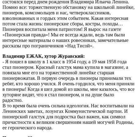
состоялся перед днем рождения Владимира Ильича Ленина.
Помню все: торжественную обстановку на школьной линейке,
пионеров, комсомольцев и нас, четвероклассников,
взволнованных и гордых этим событием. Какая интересная
потом стала жизнь: пионерские сборы, костры, походы…
Пионерия воспитала меня патриотом! Я вырос на газете
«Пионерская правда»! Мы ее всегда ждали, ведь там были
интересные материалы о наших ровесниках, замечательные
рассказы про пограничников «Над Тисой».
Владимир ЕЖАК, хутор Журавский:
- Я пошел в школу в 1 класс в 1954 году, а 19 мая 1958 года
стал пионером. Красный галстук мама купила в магазине, а
повязала мне его на торжественной линейке старшая
пионервожатая. В первую очередь в пионеры принимали тех
ребят, кто хорошо учился. Я очень гордился, что меня приняли
в пионеры! Когда я шел домой из школы, мне казалось, что все
хуторяне видят, что я стал пионером, и на душе было
радостно.
В то время была очень сильна идеология. Нас воспитывали на
Ленинских заветах, лозунгах Коммунистической партии. И
пионерский галстук для подростка был важен, как символ
причастности к великим свершениям нашей могучей Родины,
ее героического народа.