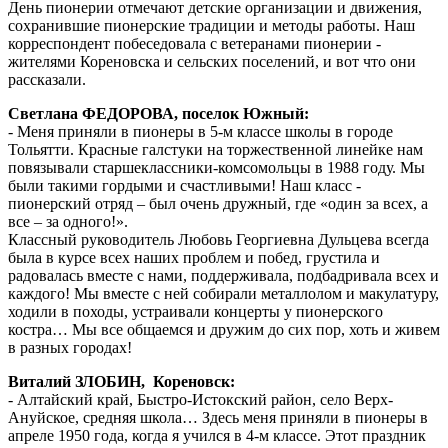
День пионерии отмечают детские организации и движения,
сохранившие пионерские традиции и методы работы. Наш
корреспондент побеседовала с ветеранами пионерии -
жителями Кореновска и сельских поселений, и вот что они
рассказали.
Светлана ФЕДОРОВА, поселок Южный:
- Меня приняли в пионеры в 5-м классе школы в городе
Тольятти. Красные галстуки на торжественной линейке нам
повязывали старшеклассники-комсомольцы в 1988 году. Мы
были такими гордыми и счастливыми! Наш класс -
пионерский отряд – был очень дружный, где «один за всех, а
все – за одного!».
Классный руководитель Любовь Георгиевна Дульцева всегда
была в курсе всех наших проблем и побед, грустила и
радовалась вместе с нами, поддерживала, подбадривала всех и
каждого! Мы вместе с ней собирали металлолом и макулатуру,
ходили в походы, устраивали концерты у пионерского
костра… Мы все общаемся и дружим до сих пор, хоть и живем
в разных городах!
Виталий ЗЛОБИН, Кореновск:
- Алтайский край, Быстро-Истокский район, село Верх-
Ануйское, средняя школа… Здесь меня приняли в пионеры в
апреле 1950 года, когда я учился в 4-м классе. Этот праздник