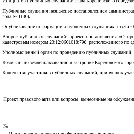
Инициатор публичных слушаний: глава Кореновского городско
Публичные слушания назначены: постановлением администраци
года № 1136).
Опубликование информации о публичных слушаниях: газета 
Вопрос публичных слушаний: проект постановления «О пред
кадастровым номером 23:12:0601018:798, расположенного по а
Уполномоченный орган по проведению публичных слушаний:
Комиссия по землепользованию и застройке Кореновского горо
Количество участников публичных слушаний, принявших участ
Проект правового акта или вопросы, вынесенные на обсужден
№
Наименование проекта или формулировка вопроса