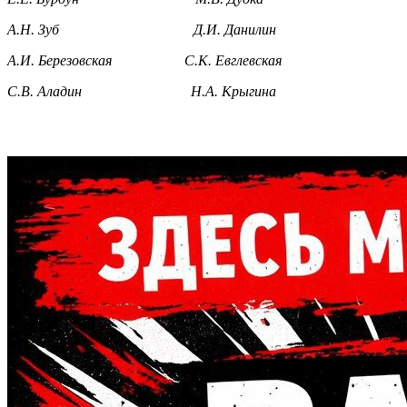
А.Н. Зуб Д.И. Данилин
А.И. Березовская С.К. Евглевская
С.В. Аладин Н.А. Крыгина