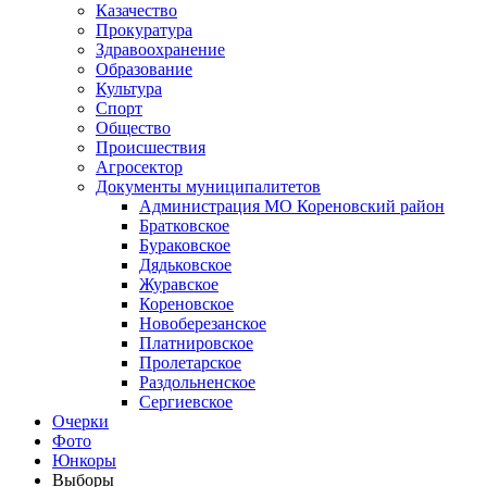
Казачество
Прокуратура
Здравоохранение
Образование
Культура
Спорт
Общество
Происшествия
Агросектор
Документы муниципалитетов
Администрация МО Кореновский район
Братковское
Бураковское
Дядьковское
Журавское
Кореновское
Новоберезанское
Платнировское
Пролетарское
Раздольненское
Сергиевское
Очерки
Фото
Юнкоры
Выборы