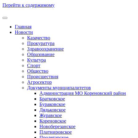
Перейти к содержимому
Главная
Новости
Казачество
Прокуратура
Здравоохранение
Образование
Культура
Спорт
Общество
Происшествия
Агросектор
Документы муниципалитетов
Администрация МО Кореновский район
Братковское
Бураковское
Дядьковское
Журавское
Кореновское
Новоберезанское
Платнировское
Пролетарское