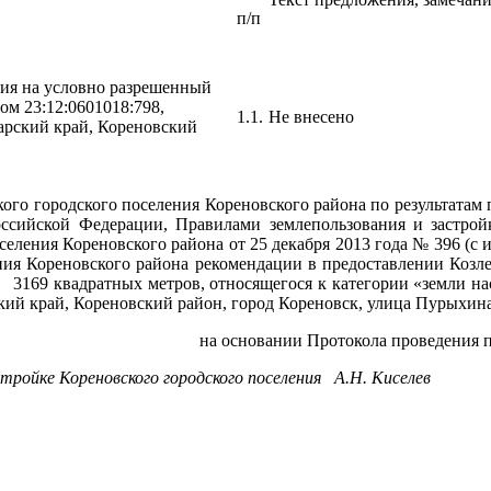
п/п
ия на условно разрешенный
ом 23:12:0601018:798,
1.1.
Не внесено
арский край, Кореновский
ого городского поселения Кореновского района по результата
Российской Федерации, Правилами землепользования и застрой
ления Кореновского района от 25 декабря 2013 года № 396 (с и
ения Кореновского района рекомендации в предоставлении Коз
дратных метров, относящегося к категории «земли населе
кий край, Кореновский район, город Кореновск, улица Пурыхина
товлено на основании Протокола проведения публичны
тройке Кореновского городского поселения А.Н. Киселев