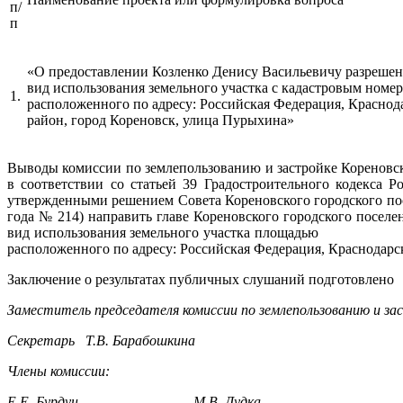
п/
п
«О предоставлении Козленко Денису Васильевичу разрешен
вид использования земельного участка с кадастровым номер
1.
расположенного по адресу: Российская Федерация, Краснод
район, город Кореновск, улица Пурыхина»
Выводы комиссии по землепользованию и застройке Кореновск
в соответствии со статьей 39 Градостроительного кодекса 
утвержденными решением Совета Кореновского городского посе
года № 214) направить главе Кореновского городского посел
вид использования земельного участка площадью 3169 ква
расположенного по адресу: Российская Федерация, Краснодарс
Заключение о результатах публичных слушаний подго
Заместитель председателя комиссии по землепользованию и зас
Секретарь Т.В. Барабошкина
Члены комиссии:
Е.Е. Бурдун М.В. Дудка