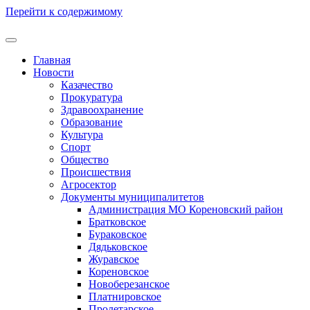
Перейти к содержимому
Главная
Новости
Казачество
Прокуратура
Здравоохранение
Образование
Культура
Спорт
Общество
Происшествия
Агросектор
Документы муниципалитетов
Администрация МО Кореновский район
Братковское
Бураковское
Дядьковское
Журавское
Кореновское
Новоберезанское
Платнировское
Пролетарское