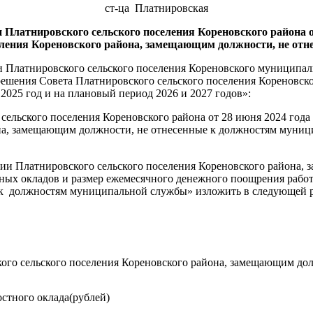
ст-ца Платнировская
 Платнировского сельского поселения Кореновского района о
еления Кореновского района, замещающим должности, не от
и Платнировского сельского поселения Кореновского муниципал
ешения Совета Платнировского сельского поселения Кореновско
2025 год и на плановый период 2026 и 2027 годов»:
сельского поселения Кореновского района от 28 июня 2024 год
на, замещающим должности, не отнесенные к должностям муници
и Платнировского сельского поселения Кореновского района, 
х окладов и размер ежемесячного денежного поощрения работ
 к должностям муниципальной службы» изложить в следующей 
ого сельского поселения Кореновского района, замещающим до
стного оклада(рублей)