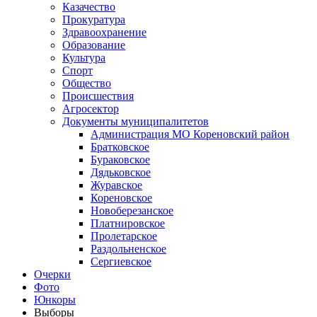
Казачество
Прокуратура
Здравоохранение
Образование
Культура
Спорт
Общество
Происшествия
Агросектор
Документы муниципалитетов
Администрация МО Кореновский район
Братковское
Бураковское
Дядьковское
Журавское
Кореновское
Новоберезанское
Платнировское
Пролетарское
Раздольненское
Сергиевское
Очерки
Фото
Юнкоры
Выборы