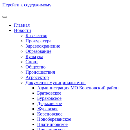
Перейти к содержимому
Главная
Новости
Казачество
Прокуратура
Здравоохранение
Образование
Культура
Спорт
Общество
Происшествия
Агросектор
Документы муниципалитетов
Администрация МО Кореновский район
Братковское
Бураковское
Дядьковское
Журавское
Кореновское
Новоберезанское
Платнировское
Пролетарское