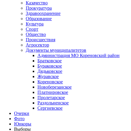
Казачество
Прокуратура
Здравоохранение
Образование
Культура
Спорт
Общество
Происшествия
Агросектор
Документы муниципалитетов
Администрация МО Кореновский район
Братковское
Бураковское
Дядьковское
Журавское
Кореновское
Новоберезанское
Платнировское
Пролетарское
Раздольненское
Сергиевское
Очерки
Фото
Юнкоры
Выборы