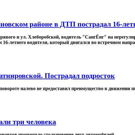
новском районе в ДТП пострадал 16-лет
ерявого и ул. Хлеборобской, водитель "СангЁнг" на нерегули
м 16-летнего водителя, который двигался во встречном напр
атнировской. Пострадал подросток
повороте налево не предоставил преимущество в движении п
али три человека
монавтов произошло столкновение двух автомобилей.