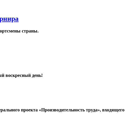
урнира
портсмены страны.
ый воскресный день!
ерального проекта «Производительность труда», входящего