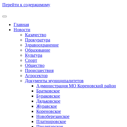
Перейти к содержимому
Главная
Новости
Казачество
Прокуратура
Здравоохранение
Образование
Культура
Спорт
Общество
Происшествия
Агросектор
Документы муниципалитетов
Администрация МО Кореновский район
Братковское
Бураковское
Дядьковское
Журавское
Кореновское
Новоберезанское
Платнировское
Пролетарское