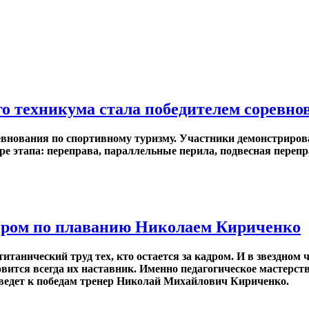
о техникума стала победителем соревно
евнования по спортивному туризму. Участники демонстриров
е этапа: переправа, параллельные перила, подвесная перепр
нером по плаванию Николаем Кириченко
титанический труд тех, кто остается за кадром. И в звездно
ится всегда их наставник. Именно педагогическое мастерст
 ведет к победам тренер Николай Михайлович Кириченко.