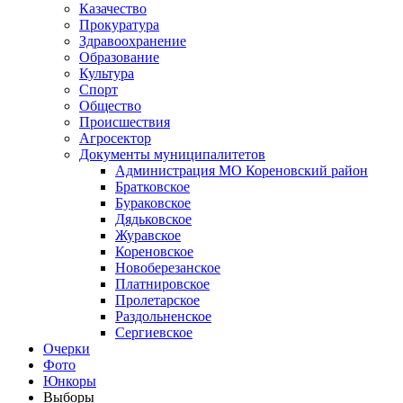
Казачество
Прокуратура
Здравоохранение
Образование
Культура
Спорт
Общество
Происшествия
Агросектор
Документы муниципалитетов
Администрация МО Кореновский район
Братковское
Бураковское
Дядьковское
Журавское
Кореновское
Новоберезанское
Платнировское
Пролетарское
Раздольненское
Сергиевское
Очерки
Фото
Юнкоры
Выборы