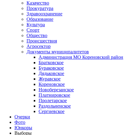
Казачество
Прокуратура
Здравоохранение
Образование
Культура
Спорт
Общество
Происшествия
Агросектор
Документы муниципалитетов
Администрация МО Кореновский район
Братковское
Бураковское
Дядьковское
Журавское
Кореновское
Новоберезанское
Платнировское
Пролетарское
Раздольненское
Сергиевское
Очерки
Фото
Юнкоры
Выборы