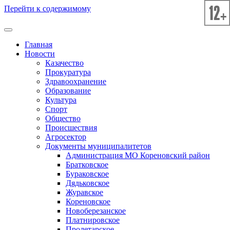
Перейти к содержимому
Главная
Новости
Казачество
Прокуратура
Здравоохранение
Образование
Культура
Спорт
Общество
Происшествия
Агросектор
Документы муниципалитетов
Администрация МО Кореновский район
Братковское
Бураковское
Дядьковское
Журавское
Кореновское
Новоберезанское
Платнировское
Пролетарское