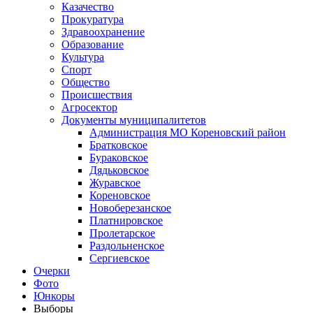
Казачество
Прокуратура
Здравоохранение
Образование
Культура
Спорт
Общество
Происшествия
Агросектор
Документы муниципалитетов
Администрация МО Кореновский район
Братковское
Бураковское
Дядьковское
Журавское
Кореновское
Новоберезанское
Платнировское
Пролетарское
Раздольненское
Сергиевское
Очерки
Фото
Юнкоры
Выборы