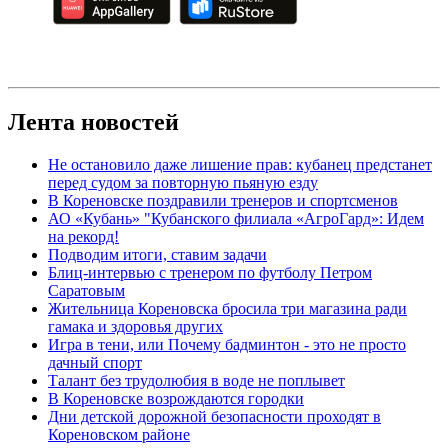
Лента новостей
Не остановило даже лишение прав: кубанец предстанет
перед судом за повторную пьяную езду
В Кореновске поздравили тренеров и спортсменов
АО «Кубань» "Кубанского филиала «АгроГард»: Идем
на рекорд!
Подводим итоги, ставим задачи
Блиц-интервью с тренером по футболу Петром
Саратовым
Жительница Кореновска бросила три магазина ради
гамака и здоровья других
Игра в тени, или Почему бадминтон - это не просто
дачный спорт
Талант без трудолюбия в воде не поплывет
В Кореновске возрождаются городки
Дни детской дорожной безопасности проходят в
Кореновском районе