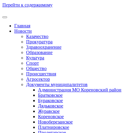
Перейти к содержимому
Главная
Новости
Казачество
Прокуратура
Здравоохранение
Образование
Культура
Спорт
Общество
Происшествия
Агросектор
Документы муниципалитетов
Администрация МО Кореновский район
Братковское
Бураковское
Дядьковское
Журавское
Кореновское
Новоберезанское
Платнировское
Пролетарское