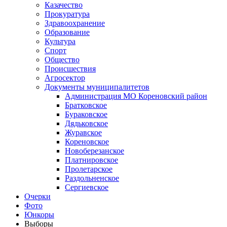
Казачество
Прокуратура
Здравоохранение
Образование
Культура
Спорт
Общество
Происшествия
Агросектор
Документы муниципалитетов
Администрация МО Кореновский район
Братковское
Бураковское
Дядьковское
Журавское
Кореновское
Новоберезанское
Платнировское
Пролетарское
Раздольненское
Сергиевское
Очерки
Фото
Юнкоры
Выборы