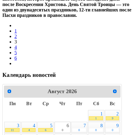
после Воскресения Христова. День Святой Троицы — это
один из двунадесятых праздников, 12-ти главнейших после
Пасхи праздников в православии.
1
2
3
4
5
6
Календарь новостей
Август
2026
Пн
Вт
Ср
Чт
Пт
Сб
Вс
1
2
1
9
3
4
5
6
7
8
9
11
4
6
0
0
0
0